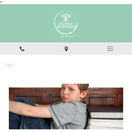
/>
Hpi