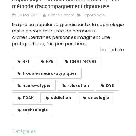
méthode d'accompagnement rigoureuse
08 Mai 2026
Cédric Sophro
Sophrologie
Malgré sa popularité grandissante, la sophrologie
reste encore entourée de nombreux
clichés.Certaines personnes imaginent une
pratique floue, “un peu perchée...
Lire l'article
HPI
HPE
idées reçues
troubles neuro-atypiques
neuro-atypie
relaxation
DYS
TDAH
addiction
oncologie
sophrologie
Catégories