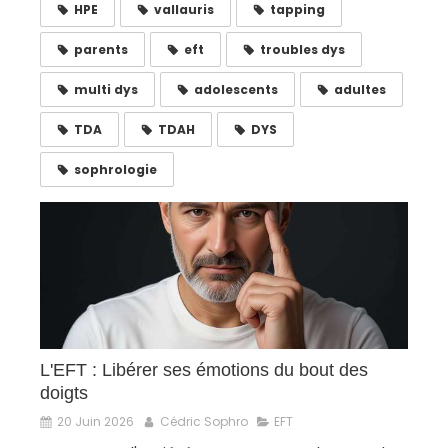
HPE
vallauris
tapping
parents
eft
troubles dys
multi dys
adolescents
adultes
TDA
TDAH
DYS
sophrologie
L'EFT : Libérer ses émotions du bout des
doigts
20 Juin 2026
Cédric Sophro
EFT