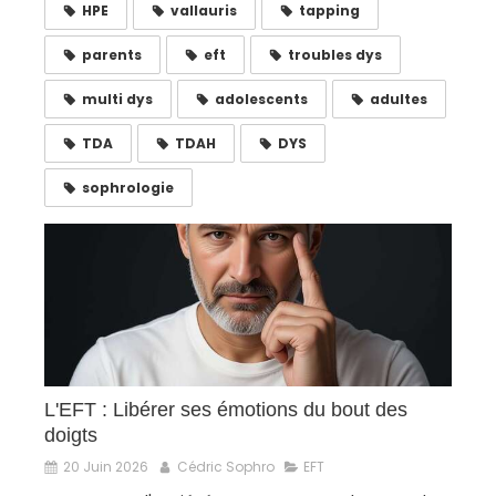
HPE
vallauris
tapping
parents
eft
troubles dys
multi dys
adolescents
adultes
TDA
TDAH
DYS
sophrologie
L'EFT : Libérer ses émotions du bout des
doigts
20 Juin 2026
Cédric Sophro
EFT