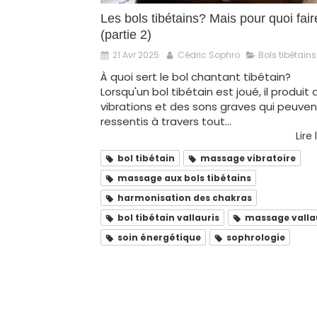
Les bols tibétains? Mais pour quoi fair
(partie 2)
21 Avr 2025
Cédric Sophro
Bols tibétains
À quoi sert le bol chantant tibétain?
Lorsqu'un bol tibétain est joué, il produit
vibrations et des sons graves qui peuven
ressentis à travers tout...
Lire 
bol tibétain
massage vibratoire
massage aux bols tibétains
harmonisation des chakras
bol tibétain vallauris
massage valla
soin énergétique
sophrologie