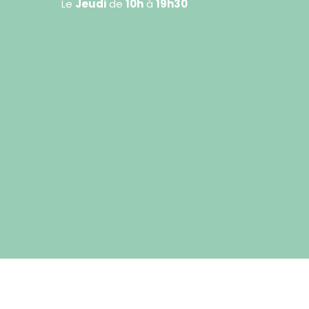
Le
Jeudi
de
10h
à
19h30
Plan du site
Mentions légales