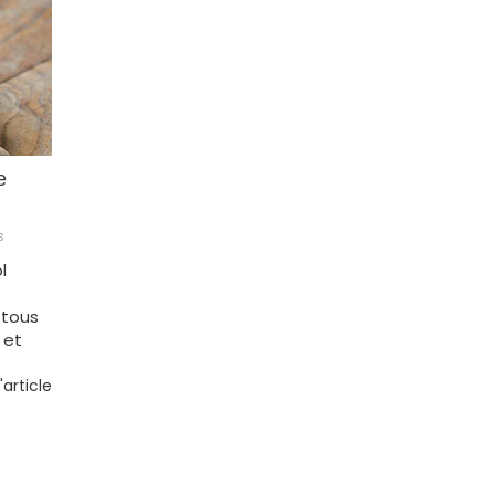
e
s
l
 tous
 et
l'article