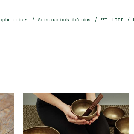
ophrologie
Soins aux bols tibétains
EFT et TTT