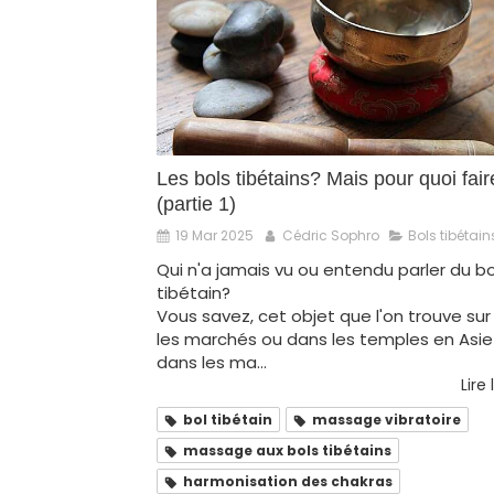
Les bols tibétains? Mais pour quoi fair
(partie 1)
19 Mar 2025
Cédric Sophro
Bols tibétain
Qui n'a jamais vu ou entendu parler du bo
tibétain?
Vous savez, cet objet que l'on trouve sur
les marchés ou dans les temples en Asie
dans les ma...
Lire 
bol tibétain
massage vibratoire
massage aux bols tibétains
harmonisation des chakras