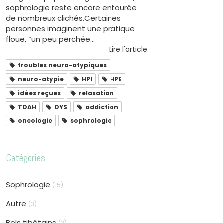
sophrologie reste encore entourée
de nombreux clichés.Certaines
personnes imaginent une pratique
floue, “un peu perchée...
Lire l'article
troubles neuro-atypiques
neuro-atypie
HPI
HPE
idées reçues
relaxation
TDAH
DYS
addiction
oncologie
sophrologie
Catégories
Sophrologie
(15)
Autre
(3)
Bols tibétains
(3)