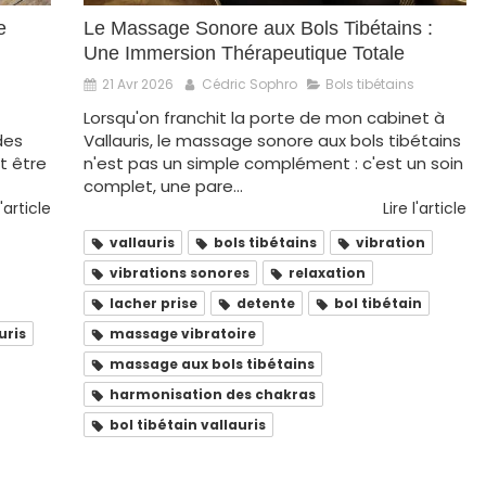
e
Le Massage Sonore aux Bols Tibétains :
Une Immersion Thérapeutique Totale
21 Avr 2026
Cédric Sophro
Bols tibétains
Lorsqu'on franchit la porte de mon cabinet à
 des
Vallauris, le massage sonore aux bols tibétains
t être
n'est pas un simple complément : c'est un soin
complet, une pare...
l'article
Lire l'article
vallauris
bols tibétains
vibration
vibrations sonores
relaxation
lacher prise
detente
bol tibétain
uris
massage vibratoire
massage aux bols tibétains
harmonisation des chakras
bol tibétain vallauris