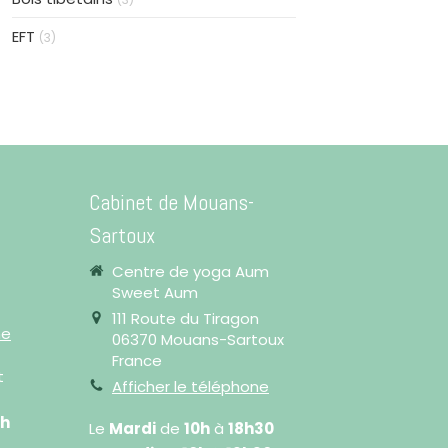
EFT
(3)
Cabinet de Mouans-
Sartoux
Centre de yoga Aum
Sweet Aum
111 Route du Tiragon
ne
06370
Mouans-Sartoux
France
t
Afficher le téléphone
7h
Le
Mardi
de
10h
à
18h30