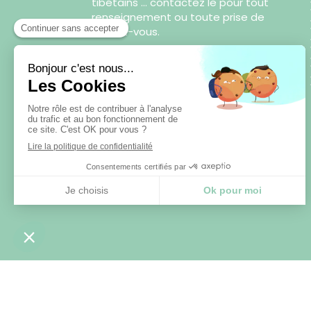
tibétains ... contactez le pour tout
renseignement ou toute prise de
rendez-vous.
Prendre rendez-vous
©2024 Cédric Sophro - Sophrologie