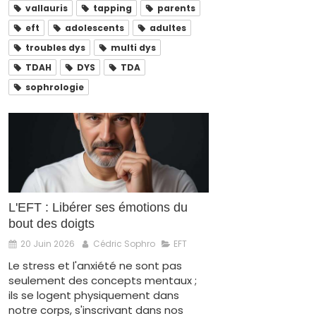
vallauris
tapping
parents
eft
adolescents
adultes
troubles dys
multi dys
TDAH
DYS
TDA
sophrologie
L'EFT : Libérer ses émotions du
bout des doigts
20 Juin 2026
Cédric Sophro
EFT
Le stress et l'anxiété ne sont pas
seulement des concepts mentaux ;
ils se logent physiquement dans
notre corps, s'inscrivant dans nos