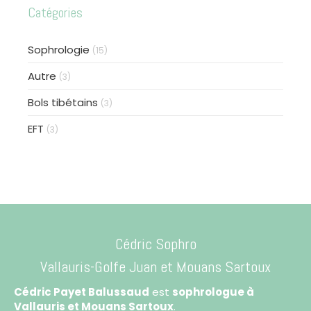
Catégories
Sophrologie
(15)
Autre
(3)
Bols tibétains
(3)
EFT
(3)
Cédric Sophro
Vallauris-Golfe Juan
et Mouans Sartoux
Cédric Payet Balussaud
est
sophrologue à
Vallauris et Mouans Sartoux
.