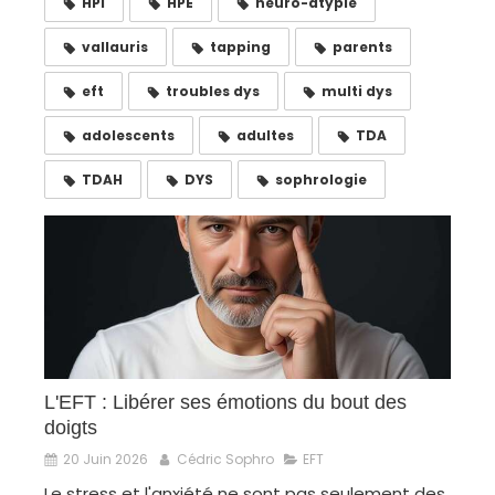
HPI
HPE
neuro-atypie
vallauris
tapping
parents
eft
troubles dys
multi dys
adolescents
adultes
TDA
TDAH
DYS
sophrologie
L'EFT : Libérer ses émotions du bout des
doigts
20 Juin 2026
Cédric Sophro
EFT
Le stress et l'anxiété ne sont pas seulement des