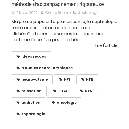
méthode d'accompagnement rigoureuse
08 Mai 2026
Cédric Sophro
Sophrologie
Malgré sa popularité grandissante, la sophrologie
reste encore entourée de nombreux
clichés.Certaines personnes imaginent une
pratique floue, “un peu perchée...
Lire l'article
idées reçues
troubles neuro-atypiques
neuro-atypie
HPI
HPE
relaxation
TDAH
DYS
addiction
oncologie
sophrologie