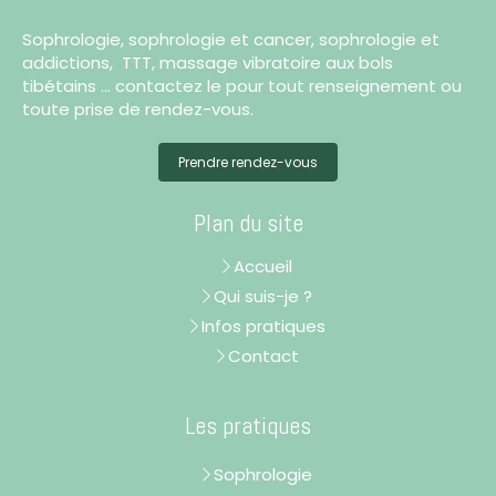
Sophrologie, sophrologie et cancer, sophrologie et
addictions, TTT, massage vibratoire aux bols
tibétains ... contactez le pour tout renseignement ou
toute prise de rendez-vous.
Prendre rendez-vous
Plan du site
Accueil
Qui suis-je ?
Infos pratiques
Contact
Les pratiques
Sophrologie