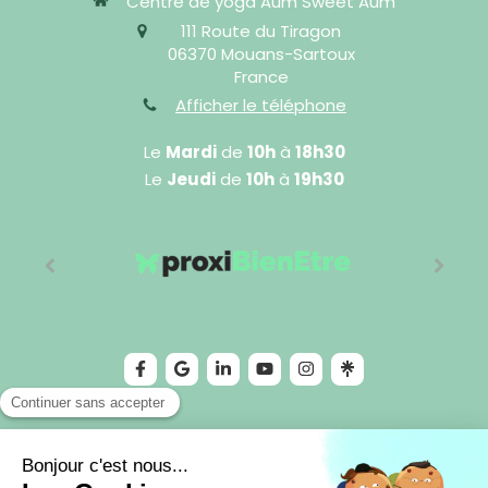
Centre de yoga Aum Sweet Aum
111 Route du Tiragon
06370
Mouans-Sartoux
France
Afficher le téléphone
Le
Mardi
de
10h
à
18h30
Le
Jeudi
de
10h
à
19h30
©2024 Cédric Sophro - Sophrologie