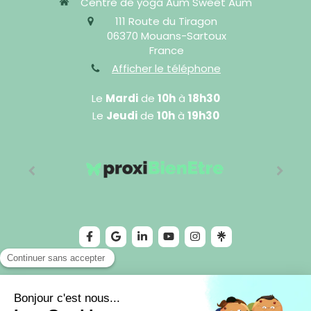
Centre de yoga Aum Sweet Aum
111 Route du Tiragon
06370
Mouans-Sartoux
France
Afficher le téléphone
Le
Mardi
de
10h
à
18h30
Le
Jeudi
de
10h
à
19h30
©2024 Cédric Sophro - Sophrologie