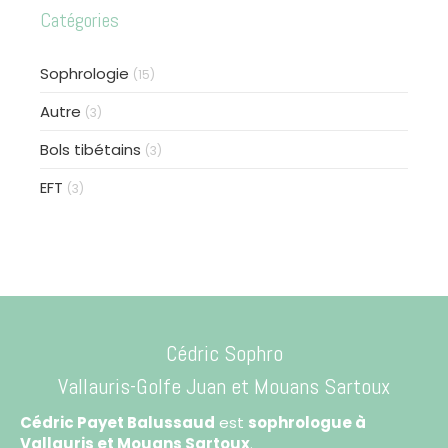
Catégories
Sophrologie
(15)
Autre
(3)
Bols tibétains
(3)
EFT
(3)
Cédric Sophro
Vallauris-Golfe Juan
et Mouans Sartoux
Cédric Payet Balussaud
est
sophrologue à
Vallauris et Mouans Sartoux
.