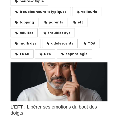
neuro-atypie
troubles neuro-atypiques
vallauris
tapping
parents
eft
adultes
troubles dys
multi dys
adolescents
TDA
TDAH
DYS
sophrologie
L'EFT : Libérer ses émotions du bout des
doigts