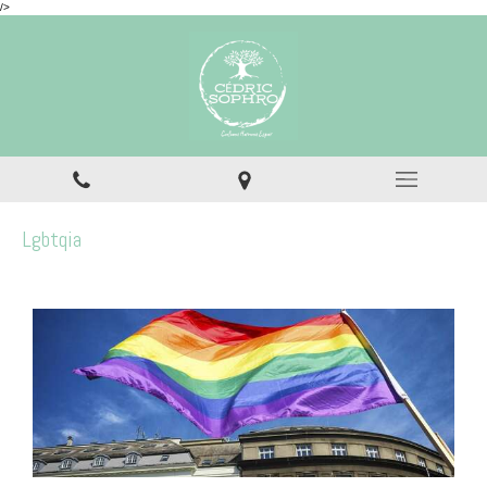
/>
Lgbtqia